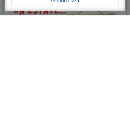
Personalizza
26 Giugno 2026
Archeo Science Camp 2026:
UN’ESTATE A REGOLA D’ARTE
ARCHEO SCIENCE CAMP 2026: UN’ESTATE A REGOLA
D’ARTE Dall’8 giugno al 4 settembre, preparati a un
viaggio incredibile tra scienza, esperimenti e
creatività, esplorando i segreti dei grandi capolavori
dell’arte. Ogni settimana vivrai un’avventura unica: dai
sorrisi magnetici della Gioconda ai misteri del tempo
di Dalí, alternando laboratori d’ingegno a trekking per