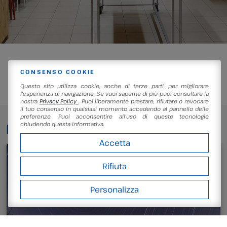
Parcheggi e Norme di Comportamento
CONSENSO COOKIE
Questo sito utilizza cookie, anche di terze parti, per migliorare
l'esperienza di navigazione. Se vuoi saperne di più puoi consultare la
nostra
Privacy Policy
. Puoi liberamente prestare, rifiutare o revocare
il tuo consenso in qualsiasi momento accedendo al pannello delle
preferenze. Puoi acconsentire all'uso di queste tecnologie
chiudendo questa informativa.
EVENTI
Accetta
Rifiuta
Personalizza
LEGGI DI PIÙ