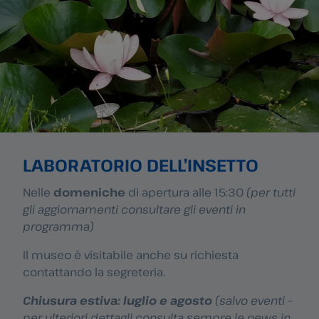
LABORATORIO DELL’INSETTO
Nelle
domeniche
di apertura alle 15:30
(per tutti
gli aggiornamenti consultare gli eventi in
programma)
Il museo è visitabile anche su richiesta
contattando la segreteria.
Chiusura estiva: luglio e agosto
(salvo eventi –
per ulteriori dettagli consulta sempre le news in