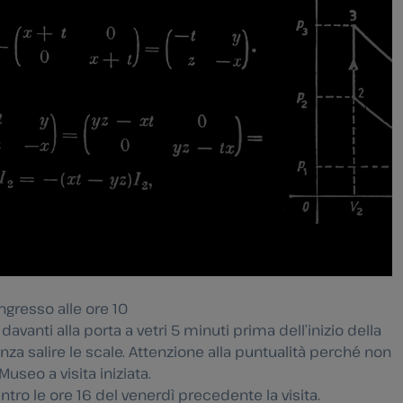
ingresso alle ore 10
avanti alla porta a vetri 5 minuti prima dell’inizio della
enza salire le scale. Attenzione alla puntualità perché non
useo a visita iniziata.
ntro le ore 16 del venerdì precedente la visita.