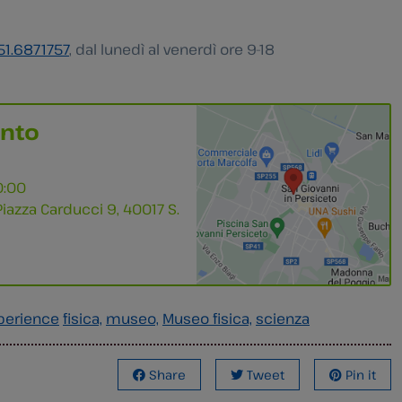
51.6871757
, dal lunedì al venerdì ore 9-18
ento
0:00
 Piazza Carducci 9, 40017 S.
xperience
fisica,
museo,
Museo fisica,
scienza
Share
Tweet
Pin it