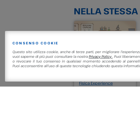
NELLA STESSA
CONSENSO COOKIE
LEGGI DI PIÙ
Questo sito utilizza cookie, anche di terze parti, per migliorare l'esperienz
vuoi saperne di più puoi consultare la nostra
Privacy Policy
. Puoi liberament
o revocare il tuo consenso in qualsiasi momento accedendo al pannello
Puoi acconsentire all'uso di queste tecnologie chiudendo questa informativ
29/08/2026
Fisica Experience
LAMPADE DI
LAVA! PICCOLI
ESPERIMENTI
LUMINOSI…
Leggi di più