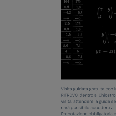
Visita guidata gratuita con 
RITROVO: dentro al Chiostro d
visita; attendere la guida s
sarà possibile accedere al M
Prenotazione obbligatoria e