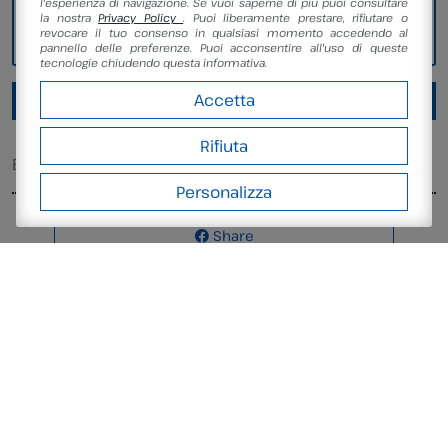
l'esperienza di navigazione. Se vuoi saperne di più puoi consultare
Prezzo intero
: 6€
la nostra
Privacy Policy
. Puoi liberamente prestare, rifiutare o
revocare il tuo consenso in qualsiasi momento accedendo al
Prezzo ridotto
: 4€ (under 14)
pannello delle preferenze. Puoi acconsentire all'uso di queste
tecnologie chiudendo questa informativa.
Accetta
Informazioni o richiesta prenotazione
Rifiuta
Etichettato come
Laboratorio dell’insetto
Personalizza
Share
Tweet
Pin it
Ultime notizie