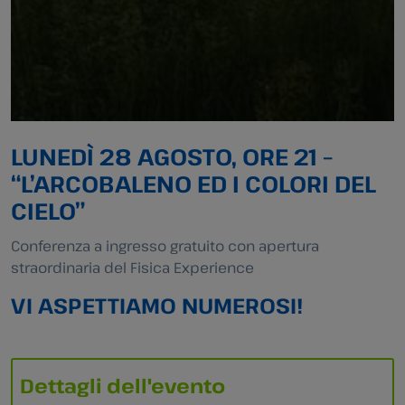
LUNEDÌ 28 AGOSTO, ORE 21 –
“L’ARCOBALENO ED I COLORI DEL
CIELO”
Conferenza a ingresso gratuito con apertura
straordinaria del Fisica Experience
VI ASPETTIAMO NUMEROSI!
Dettagli dell'evento