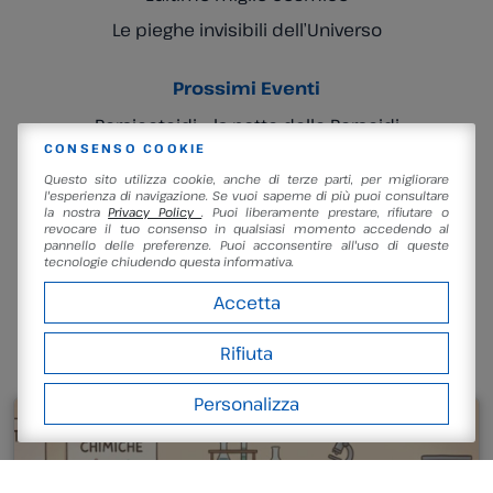
Le pieghe invisibili dell’Universo
Prossimi Eventi
Persiceteidi – la notte delle Perseidi
10/08/2026
CONSENSO COOKIE
Pic nic – il bosco, le stelle, i girasoli
Questo sito utilizza cookie, anche di terze parti, per migliorare
18/08/2026
l'esperienza di navigazione. Se vuoi saperne di più puoi consultare
la nostra
Privacy Policy
. Puoi liberamente prestare, rifiutare o
Lampade di lava! Piccoli esperimenti luminosi…
revocare il tuo consenso in qualsiasi momento accedendo al
29/08/2026
pannello delle preferenze. Puoi acconsentire all'uso di queste
Il nostro futuro fantascientifico: colonie e
tecnologie chiudendo questa informativa.
megastrutture
Accetta
04/09/2026
Rifiuta
NELLA STESSA SEZIONE
Personalizza