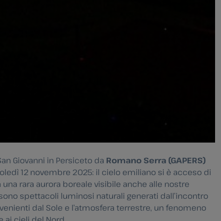
a San Giovanni in Persiceto da
Romano Serra (GAPERS)
ledì 12 novembre 2025: il cielo emiliano si è acceso di
 una rara aurora boreale visibile anche alle nostre
i sono spettacoli luminosi naturali generati dall’incontro
rovenienti dal Sole e l’atmosfera terrestre, un fenomeno
ai cieli del Nord.