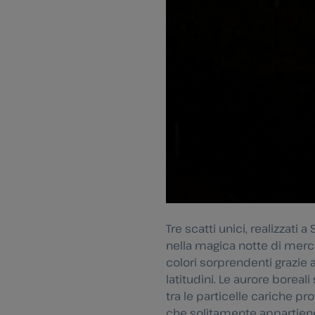
Tre scatti unici, realizzati 
nella magica notte di merco
colori sorprendenti grazie a
latitudini. Le aurore boreal
tra le particelle cariche p
che solitamente appartiene 