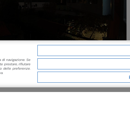
a di navigazione. Se
e prestare, rifiutare
 delle preferenze.
a.
Share
Tweet
Pin it