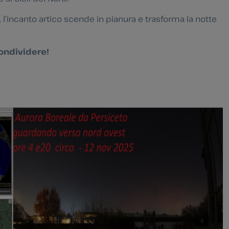
 l’incanto artico scende in pianura e trasforma la notte
ondividere!