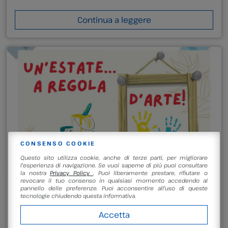
Continua a leggere
CONSENSO COOKIE
Questo sito utilizza cookie, anche di terze parti, per migliorare
l'esperienza di navigazione. Se vuoi saperne di più puoi consultare
la nostra
Privacy Policy
. Puoi liberamente prestare, rifiutare o
26 Giugno 2026
revocare il tuo consenso in qualsiasi momento accedendo al
Archeo Science Camp 2026:
pannello delle preferenze. Puoi acconsentire all'uso di queste
tecnologie chiudendo questa informativa.
UN’ESTATE A REGOLA D’ARTE
Accetta
ARCHEO SCIENCE CAMP 2026: UN’ESTATE A REGOLA