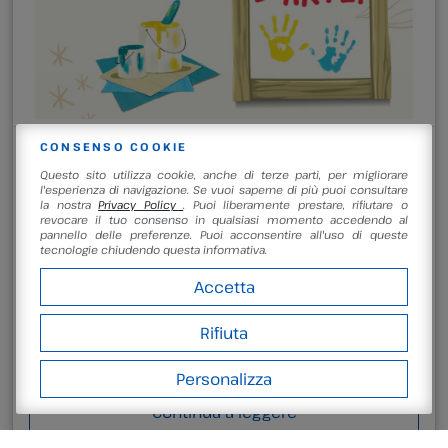
CONSENSO COOKIE
26 Giugno 2026
Archeo Science Camp 2026:
Questo sito utilizza cookie, anche di terze parti, per migliorare
UN’ESTATE A REGOLA D’ARTE
l'esperienza di navigazione. Se vuoi saperne di più puoi consultare
la nostra
Privacy Policy
. Puoi liberamente prestare, rifiutare o
revocare il tuo consenso in qualsiasi momento accedendo al
pannello delle preferenze. Puoi acconsentire all'uso di queste
ARCHEO SCIENCE CAMP 2026: UN’ESTATE A REGOLA
tecnologie chiudendo questa informativa.
D’ARTE Dall’8 giugno al 4 settembre, preparati a un
viaggio incredibile tra scienza, esperimenti e
Accetta
creatività, esplorando i segreti dei grandi capolavori
dell’arte. Ogni settimana vivrai un’avventura unica: dai
sorrisi magnetici della Gioconda ai misteri del tempo
Rifiuta
di Dalí, alternando laboratori d’ingegno a trekking per
scoprire i tesori della natura. […]
Personalizza
Continua a leggere