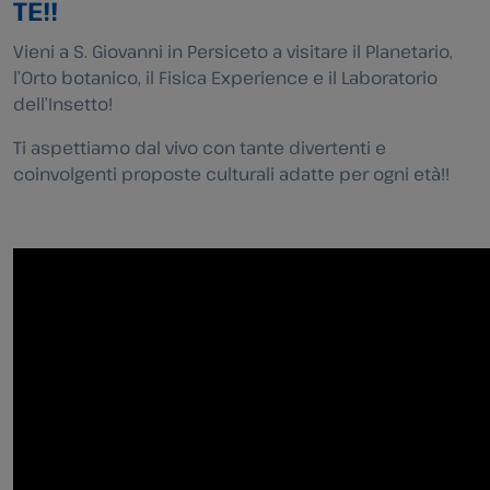
TE!!
Vieni a S. Giovanni in Persiceto a visitare il Planetario,
l’Orto botanico, il Fisica Experience e il Laboratorio
dell’Insetto!
Ti aspettiamo dal vivo con tante divertenti e
coinvolgenti proposte culturali adatte per ogni età!!