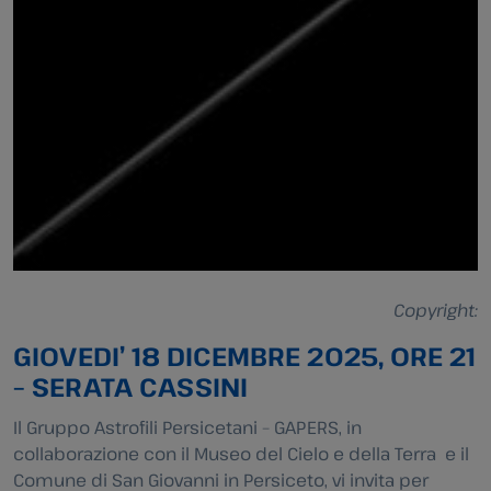
Copyright:
GIOVEDI’ 18 DICEMBRE 2025, ORE 21
– SERATA CASSINI
Il Gruppo Astrofili Persicetani – GAPERS, in
collaborazione con il Museo del Cielo e della Terra e il
Comune di San Giovanni in Persiceto, vi invita per