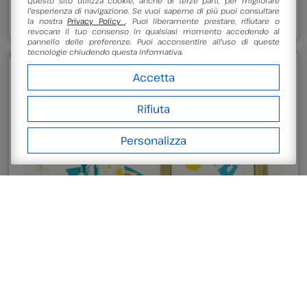
Questo sito utilizza cookie, anche di terze parti, per migliorare
l'esperienza di navigazione. Se vuoi saperne di più puoi consultare
Continua a leggere
la nostra
Privacy Policy
. Puoi liberamente prestare, rifiutare o
revocare il tuo consenso in qualsiasi momento accedendo al
pannello delle preferenze. Puoi acconsentire all'uso di queste
tecnologie chiudendo questa informativa.
Accetta
Rifiuta
Personalizza
26 Giugno 2026
Archeo Science Camp 2026:
UN’ESTATE A REGOLA D’ARTE
ARCHEO SCIENCE CAMP 2026: UN’ESTATE A REGOLA
D’ARTE Dall’8 giugno al 4 settembre, preparati a un