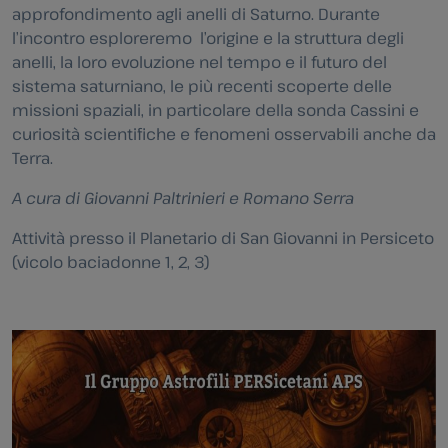
approfondimento agli anelli di Saturno. Durante
l’incontro esploreremo l’origine e la struttura degli
anelli, la loro evoluzione nel tempo e il futuro del
sistema saturniano, le più recenti scoperte delle
missioni spaziali, in particolare della sonda Cassini e
curiosità scientifiche e fenomeni osservabili anche da
Terra.
A cura di Giovanni Paltrinieri e Romano Serra
Attività presso il Planetario di San Giovanni in Persiceto
(vicolo baciadonne 1, 2, 3)