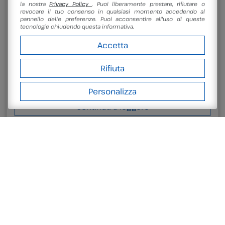
la nostra
Privacy Policy
. Puoi liberamente prestare, rifiutare o
Natura!
revocare il tuo consenso in qualsiasi momento accedendo al
pannello delle preferenze. Puoi acconsentire all'uso di queste
tecnologie chiudendo questa informativa.
E…STATE AL MUSEO 2026: Un’Avventura tra Scienza,
Storia e Natura! Cerchi un’esperienza indimenticabile
Accetta
per il tuo gruppo di bambini quest’estate? Agen.Ter
invita i centri estivi e i gruppi organizzati a scoprire un
mondo di laboratori ludico-didattici nelle sedi museali
Rifiuta
di San Giovanni in Persiceto! Un’offerta unica per ogni
curiosità: dalla preistoria alle stelle, i nostri […]
Personalizza
Continua a leggere