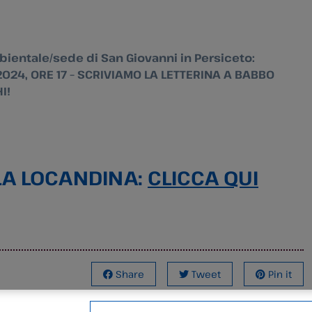
entale/sede di San Giovanni in Persiceto:
24, ORE 17 – SCRIVIAMO LA LETTERINA A BABBO
I!
LA LOCANDINA:
CLICCA QUI
Share
Tweet
Pin it