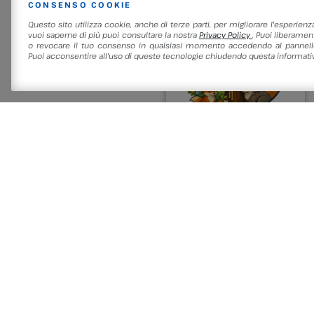
NELLA STESSA
CONSENSO COOKIE
Questo sito utilizza cookie, anche di terze parti, per migliorare l'esperienz
vuoi saperne di più puoi consultare la nostra
Privacy Policy
. Puoi liberament
o revocare il tuo consenso in qualsiasi momento accedendo al pannello
Puoi acconsentire all'uso di queste tecnologie chiudendo questa informativ
26 Giugno 2026
E…STATE AL
MUSEO 2026:
Un’Avventura
tra Scienza,
Storia e Natura!
E…STATE AL MUSEO
2026: Un’Avventura tra
Scienza, Storia e
Natura! Cerchi
un’esperienza
Continua a
indimenticabile per il
tuo gruppo di bambini
leggere