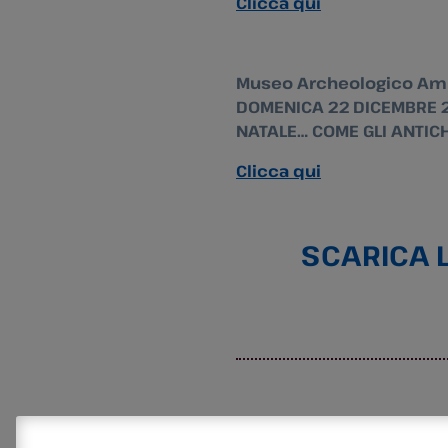
Clicca qui
Museo Archeologico Ambi
DOMENICA 22 DICEMBRE 20
NATALE… COME GLI ANTICH
Clicca qui
SCARICA 