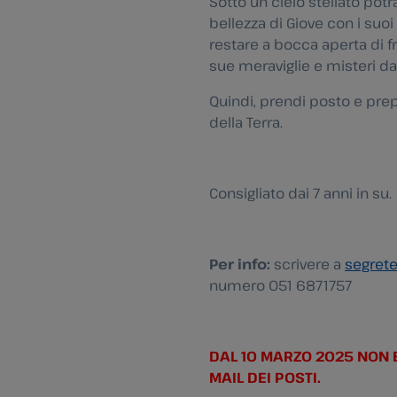
Sotto un cielo stellato potr
bellezza di Giove con i suo
restare a bocca aperta di fr
sue meraviglie e misteri da
Quindi, prendi posto e prepa
della Terra.
Consigliato dai 7 anni in su.
Per info:
scrivere a
segrete
numero 051 6871757
DAL 10 MARZO 2025 NON E
MAIL DEI POSTI.