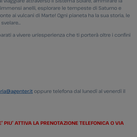
ai viaggiare attraverso il Sistema Solare, ammirare la
i immensi anelli, esplorare le tempeste di Saturno e
onte ai vulcani di Marte! Ogni pianeta ha la sua storia, le
 svelare…
rati a vivere un’esperienza che ti porterà oltre i confini
ria@agenter.it
oppure telefona dal lunedì al venerdì il
’ PIU’ ATTIVA LA PRENOTAZIONE TELEFONICA O VIA