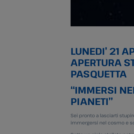
LUNEDI’ 21 A
APERTURA S
PASQUETTA
“IMMERSI NE
PIANETI”
Sei pronto a lasciarti stupir
immergersi nel cosmo e scop