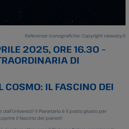
Referenze iconografiche: Copyright newsby.it
PRILE 2025, ORE 16.30 –
TRAORDINARIA DI
L COSMO: IL FASCINO DEI
e dall’Universo? Il Planetario è il posto giusto per
rire il fascino dei pianeti!