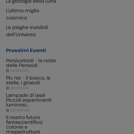
La geologia della Luna
L’ultimo miglio
cosmico
Le pieghe invisibili
dell’Universo
Prossimi Eventi
Persiceteidi – la notte
delle Perseidi
10/08/2026
Pic nic – il bosco, le
stelle, i girasoli
18/08/2026
Lampade di lava!
Piccoli esperimenti
luminosi…
29/08/2026
Il nostro futuro
fantascientifico:
colonie e
megastrutture