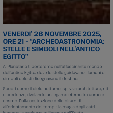
VENERDI’ 28 NOVEMBRE 2025,
ORE 21 – “ARCHEOASTRONOMIA:
STELLE E SIMBOLI NELL’ANTICO
EGITTO”
Al Planetario ti porteremo nell’affascinante mondo
dell’antico Egitto, dove le stelle guidavano i faraoni e i
simboli celesti disegnavano il destino.
Scopri come il cielo notturno ispirava architetture, riti
e credenze, rivelando un legame eterno tra uomo e
cosmo. Dalla costruzione delle piramidi
all’orientamento dei templi: la magia degli astri
incontra la sapienza millenaria dell’Egitto.