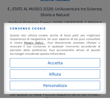
E…STATE AL MUSEO 2026: Un’Avventura tra Scienza,
Storia e Natura!
Archeo Science Camp 2026: UN’ESTATE A REGOLA
D’ARTE
CONSENSO COOKIE
Questo sito utilizza cookie, anche di terze parti, per migliorare
La geologia della Luna
l'esperienza di navigazione. Se vuoi saperne di più puoi consultare
la nostra
Privacy Policy
. Puoi liberamente prestare, rifiutare o
L’ultimo miglio cosmico
revocare il tuo consenso in qualsiasi momento accedendo al
pannello delle preferenze. Puoi acconsentire all'uso di queste
Le pieghe invisibili dell’Universo
tecnologie chiudendo questa informativa.
Accetta
Prossimi Eventi
Persiceteidi – la notte delle Perseidi
Rifiuta
10/08/2026
Pic nic – il bosco, le stelle, i girasoli
Personalizza
18/08/2026
Lampade di lava! Piccoli esperimenti luminosi…
29/08/2026
Il nostro futuro fantascientifico: colonie e
megastrutture