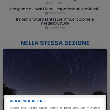
18/08/2026
Lampade di lava! Piccoli esperimenti luminosi…
29/08/2026
Il nostro futuro fantascientifico: colonie e
megastrutture
04/09/2026
NELLA STESSA SEZIONE
LEGGI DI PIÙ
CONSENSO COOKIE
Questo sito utilizza cookie, anche di terze parti, per migliorare