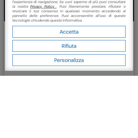
l'esperienza di navigazione. Se vuoi saperne di più puoi consultare
la nostra
Privacy Policy
. Puoi liberamente prestare, rifiutare o
revocare il tuo consenso in qualsiasi momento accedendo al
pannello delle preferenze. Puoi acconsentire all'uso di queste
tecnologie chiudendo questa informativa.
10/08/2026
Accetta
Area Astronomica
Rifiuta
PERSICETEIDI – LA NOTTE DELLE
PERSEIDI
Personalizza
Leggi di più