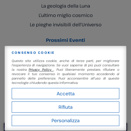
La geologia della Luna
L’ultimo miglio cosmico
Le pieghe invisibili dell’Universo
Prossimi Eventi
Persiceteidi – la notte delle Perseidi
CONSENSO COOKIE
10/08/2026
Questo sito utilizza cookie, anche di terze parti, per migliorare
Pic nic – il bosco, le stelle, i girasoli
l'esperienza di navigazione. Se vuoi saperne di più puoi consultare
18/08/2026
la nostra
Privacy Policy
. Puoi liberamente prestare, rifiutare o
Lampade di lava! Piccoli esperimenti luminosi…
revocare il tuo consenso in qualsiasi momento accedendo al
pannello delle preferenze. Puoi acconsentire all'uso di queste
29/08/2026
tecnologie chiudendo questa informativa.
Il nostro futuro fantascientifico: colonie e
megastrutture
Accetta
04/09/2026
Rifiuta
NELLA STESSA SEZIONE
Personalizza