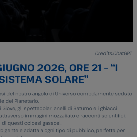
Credits:ChatGPT
GIUGNO 2026, ORE 21 – “I
 SISTEMA SOLARE”
osi del nostro angolo di Universo comodamente seduto
e del Planetario.
Giove, gli spettacolari anelli di Saturno e i ghiacci
attraverso immagini mozzafiato e racconti scientifici,
ti di questi colossi gassosi.
olgente e adatta a ogni tipo di pubblico, perfetta per