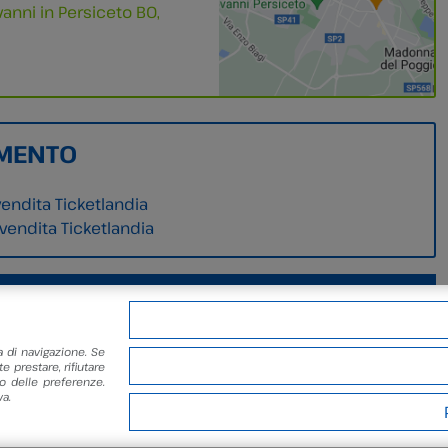
anni in Persiceto BO,
MENTO
vendita Ticketlandia
evendita Ticketlandia
Biglietteria online
Richiesta informazioni
a di navigazione. Se
e prestare, rifiutare
 delle preferenze.
a.
ronomica