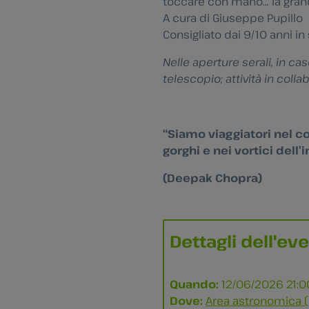
toccare con mano… la gra
A cura di Giuseppe Pupillo
Consigliato dai 9/10 anni in 
Nelle aperture serali, in ca
telescopio; attività in colla
“Siamo viaggiatori nel c
gorghi e nei vortici dell’i
(Deepak Chopra
)
Dettagli dell'ev
Quando:
12/06/2026 21:0
Dove:
Area astronomica (