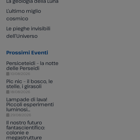
La geologia della Luna
L’ultimo miglio
cosmico
Le pieghe invisibili
dell’Universo
Prossimi Eventi
Persiceteidi – la notte
delle Perseidi
10/08/2026
Pic nic – il bosco, le
stelle, i girasoli
18/08/2026
Lampade di lava!
Piccoli esperimenti
luminosi…
29/08/2026
Il nostro futuro
fantascientifico:
colonie e
megastrutture