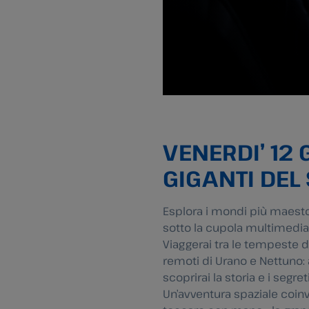
VENERDI’ 12 
GIGANTI DEL
Esplora i mondi più maest
sotto la cupola multimedial
Viaggerai tra le tempeste di 
remoti di Urano e Nettuno: 
scoprirai la storia e i segre
Un’avventura spaziale coinv