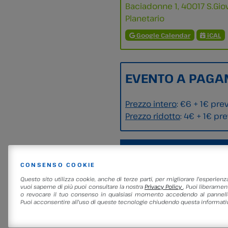
Baciadonne 1, 40017 S.Giov
Planetario
Google Calendar
iCAL
EVENTO A PAGA
Prezzo intero
: €6 + 1€ pre
Prezzo ridotto
: 4€ + 1€ pr
CONSENSO COOKIE
Questo sito utilizza cookie, anche di terze parti, per migliorare l'esperienz
vuoi saperne di più puoi consultare la nostra
Privacy Policy
. Puoi liberament
o revocare il tuo consenso in qualsiasi momento accedendo al pannello
Puoi acconsentire all'uso di queste tecnologie chiudendo questa informativ
Etichettato come
Area Ast