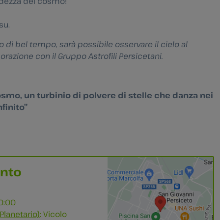
ndezza del cosmo!
su.
so di bel tempo, sarà possibile osservare il cielo al
borazione con il Gruppo Astrofili Persicetani.
osmo, un turbinio di polvere di stelle che danza nei
nfinito”
ento
0:00
Planetario)
: Vicolo