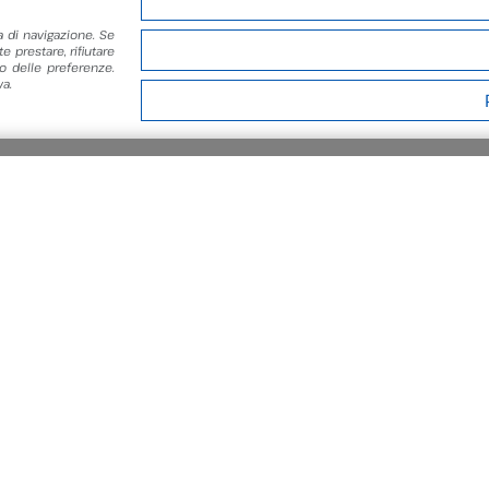
a di navigazione. Se
Biglietteria online
e prestare, rifiutare
 delle preferenze.
a.
Richiesta informazioni
ronomica
Share
Tweet
Pin it
 SEZIONE
LEGGI DI PIÙ
LEGGI DI PIÙ