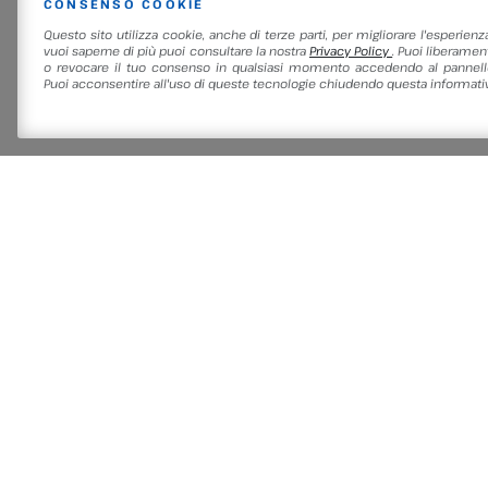
CONSENSO COOKIE
Questo sito utilizza cookie, anche di terze parti, per migliorare l'esperienz
vuoi saperne di più puoi consultare la nostra
Privacy Policy
. Puoi liberament
o revocare il tuo consenso in qualsiasi momento accedendo al pannello
Puoi acconsentire all'uso di queste tecnologie chiudendo questa informativ
Etichettato come
Area Ast
NELLA STESSA
LEGGI DI PIÙ