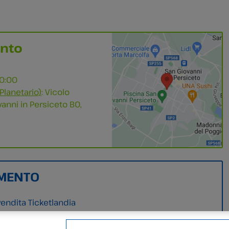
ento
00:00
Planetario)
: Vicolo
anni in Persiceto BO,
MENTO
vendita Ticketlandia
evendita Ticketlandia