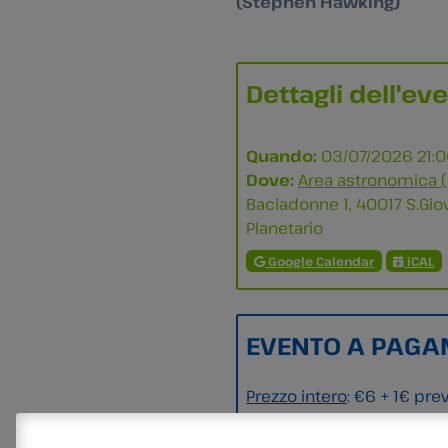
(Stephen Hawking)
Dettagli dell'ev
Quando:
03/07/2026 21:
Dove:
Area astronomica (
Baciadonne 1, 40017 S.Giov
Planetario
Google Calendar
iCAL
EVENTO A PAGA
Prezzo intero
: €6 + 1€ pre
Prezzo ridotto
: €4 + 1€ pr