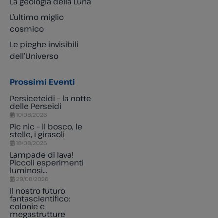
La geologia della Luna
L’ultimo miglio
cosmico
Le pieghe invisibili
dell’Universo
Prossimi Eventi
Persiceteidi – la notte
delle Perseidi
10/08/2026
Pic nic – il bosco, le
stelle, i girasoli
18/08/2026
Lampade di lava!
Piccoli esperimenti
luminosi…
29/08/2026
Il nostro futuro
fantascientifico:
colonie e
megastrutture