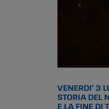
VENERDI’ 3 L
STORIA DEL N
E LA FINE DI 