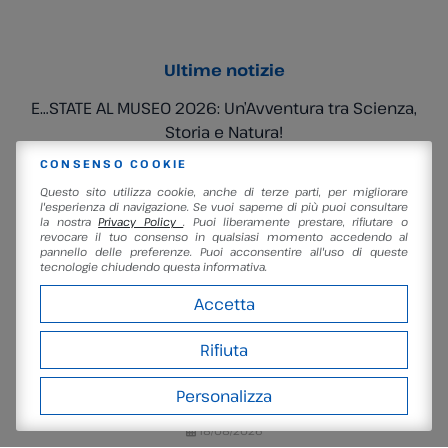
Ultime notizie
E…STATE AL MUSEO 2026: Un’Avventura tra Scienza,
Storia e Natura!
Archeo Science Camp 2026: UN’ESTATE A REGOLA
CONSENSO COOKIE
D’ARTE
Questo sito utilizza cookie, anche di terze parti, per migliorare
l'esperienza di navigazione. Se vuoi saperne di più puoi consultare
La geologia della Luna
la nostra
Privacy Policy
. Puoi liberamente prestare, rifiutare o
revocare il tuo consenso in qualsiasi momento accedendo al
L’ultimo miglio cosmico
pannello delle preferenze. Puoi acconsentire all'uso di queste
tecnologie chiudendo questa informativa.
Le pieghe invisibili dell’Universo
Accetta
Prossimi Eventi
Rifiuta
Persiceteidi – la notte delle Perseidi
10/08/2026
Personalizza
Pic nic – il bosco, le stelle, i girasoli
18/08/2026