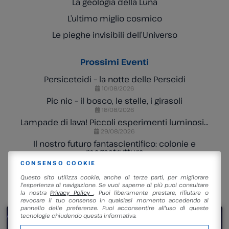
La geologia della Luna
L’ultimo miglio cosmico
Le pieghe invisibili dell’Universo
Prossimi Eventi
Persiceteidi – la notte delle Perseidi
10/08/2026
Pic nic – il bosco, le stelle, i girasoli
18/08/2026
Lampade di lava! Piccoli esperimenti luminosi…
29/08/2026
Il nostro futuro fantascientifico: colonie e
megastrutture
04/09/2026
CONSENSO COOKIE
Questo sito utilizza cookie, anche di terze parti, per migliorare
l'esperienza di navigazione. Se vuoi saperne di più puoi consultare
NELLA STESSA SEZIONE
la nostra
Privacy Policy
. Puoi liberamente prestare, rifiutare o
revocare il tuo consenso in qualsiasi momento accedendo al
pannello delle preferenze. Puoi acconsentire all'uso di queste
tecnologie chiudendo questa informativa.