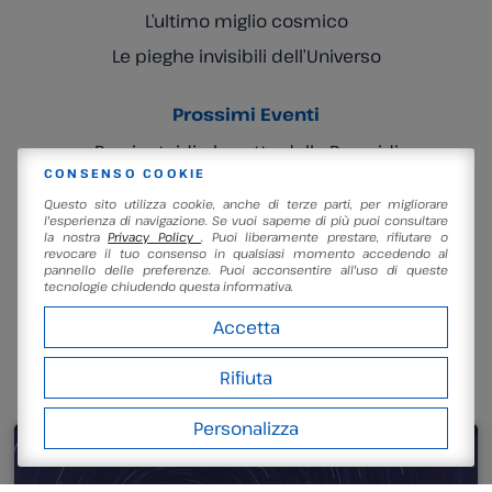
L’ultimo miglio cosmico
Le pieghe invisibili dell’Universo
Prossimi Eventi
Persiceteidi – la notte delle Perseidi
10/08/2026
CONSENSO COOKIE
Pic nic – il bosco, le stelle, i girasoli
Questo sito utilizza cookie, anche di terze parti, per migliorare
18/08/2026
l'esperienza di navigazione. Se vuoi saperne di più puoi consultare
la nostra
Privacy Policy
. Puoi liberamente prestare, rifiutare o
Lampade di lava! Piccoli esperimenti luminosi…
revocare il tuo consenso in qualsiasi momento accedendo al
29/08/2026
pannello delle preferenze. Puoi acconsentire all'uso di queste
Il nostro futuro fantascientifico: colonie e
tecnologie chiudendo questa informativa.
megastrutture
Accetta
04/09/2026
Rifiuta
NELLA STESSA SEZIONE
Personalizza