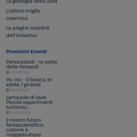
La geologia della Luna
L’ultimo miglio
cosmico
Le pieghe invisibili
dell’Universo
Prossimi Eventi
Persiceteidi – la notte
delle Perseidi
10/08/2026
Pic nic – il bosco, le
stelle, i girasoli
18/08/2026
Lampade di lava!
Piccoli esperimenti
luminosi…
29/08/2026
Il nostro futuro
fantascientifico:
colonie e
megastrutture