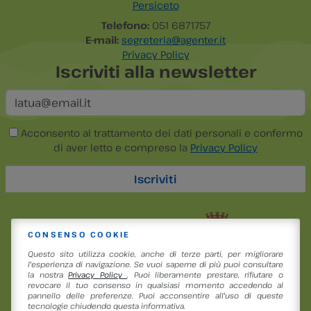
Persiceto
Telefono:
051 6871757
E-mail:
segreteria@agenter.it
Privacy Policy
Iscriviti alla newsletter
Acconsento al trattamento dei dati personali e confermo
di aver letto e compreso la
Privacy Policy
CONSENSO COOKIE
Questo sito utilizza cookie, anche di terze parti, per migliorare
l'esperienza di navigazione. Se vuoi saperne di più puoi consultare
la nostra
Privacy Policy
. Puoi liberamente prestare, rifiutare o
revocare il tuo consenso in qualsiasi momento accedendo al
pannello delle preferenze. Puoi acconsentire all'uso di queste
tecnologie chiudendo questa informativa.