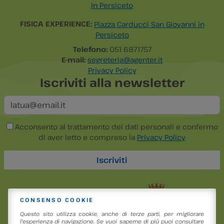
in Persiceto
FISICA EXPERIENCE:
Piazza Carducci San Giovanni in
Persiceto
Telefono:
051 6871757
E-mail:
segreteria@agenter.it
Privacy Policy
Iscriviti alla newsletter
Acconsento al trattamento dei dati personali e confermo
di aver letto e compreso la
Privacy Policy
CONSENSO COOKIE
Questo sito utilizza cookie, anche di terze parti, per migliorare
l'esperienza di navigazione. Se vuoi saperne di più puoi consultare