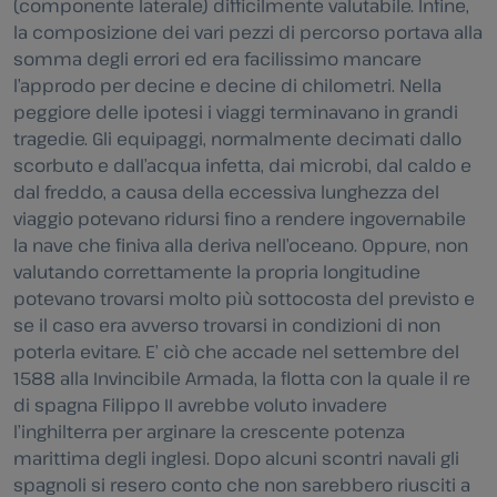
(componente laterale) difficilmente valutabile. Infine,
la composizione dei vari pezzi di percorso portava alla
somma degli errori ed era facilissimo mancare
l’approdo per decine e decine di chilometri. Nella
peggiore delle ipotesi i viaggi terminavano in grandi
tragedie. Gli equipaggi, normalmente decimati dallo
scorbuto e dall’acqua infetta, dai microbi, dal caldo e
dal freddo, a causa della eccessiva lunghezza del
viaggio potevano ridursi fino a rendere ingovernabile
la nave che finiva alla deriva nell’oceano. Oppure, non
valutando correttamente la propria longitudine
potevano trovarsi molto più sottocosta del previsto e
se il caso era avverso trovarsi in condizioni di non
poterla evitare. E’ ciò che accade nel settembre del
1588 alla Invincibile Armada, la flotta con la quale il re
di spagna Filippo II avrebbe voluto invadere
l’inghilterra per arginare la crescente potenza
marittima degli inglesi. Dopo alcuni scontri navali gli
spagnoli si resero conto che non sarebbero riusciti a