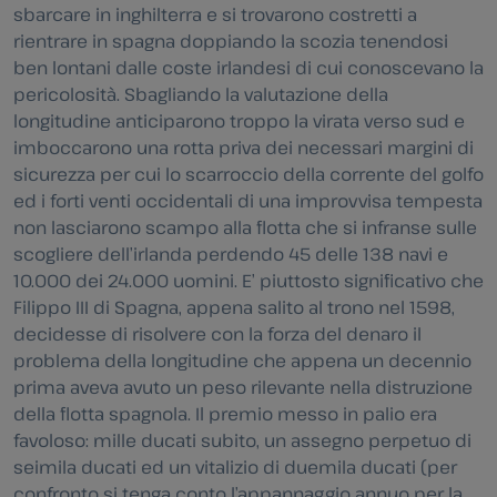
sbarcare in inghilterra e si trovarono costretti a
rientrare in spagna doppiando la scozia tenendosi
ben lontani dalle coste irlandesi di cui conoscevano la
pericolosità. Sbagliando la valutazione della
longitudine anticiparono troppo la virata verso sud e
imboccarono una rotta priva dei necessari margini di
sicurezza per cui lo scarroccio della corrente del golfo
ed i forti venti occidentali di una improvvisa tempesta
non lasciarono scampo alla flotta che si infranse sulle
scogliere dell’irlanda perdendo 45 delle 138 navi e
10.000 dei 24.000 uomini. E’ piuttosto significativo che
Filippo III di Spagna, appena salito al trono nel 1598,
decidesse di risolvere con la forza del denaro il
problema della longitudine che appena un decennio
prima aveva avuto un peso rilevante nella distruzione
della flotta spagnola. Il premio messo in palio era
favoloso: mille ducati subito, un assegno perpetuo di
seimila ducati ed un vitalizio di duemila ducati (per
confronto si tenga conto l’appannaggio annuo per la