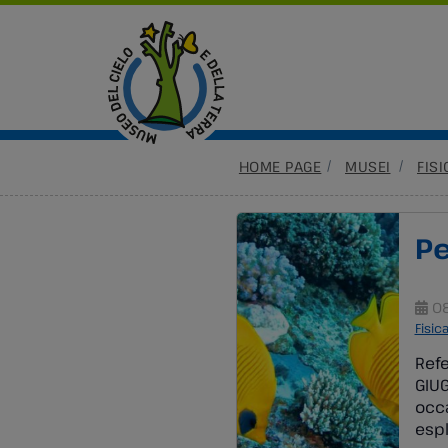
HOME PAGE
MUSEI
FIS
Pe
08
Fisic
Ref
GIUG
occa
espl