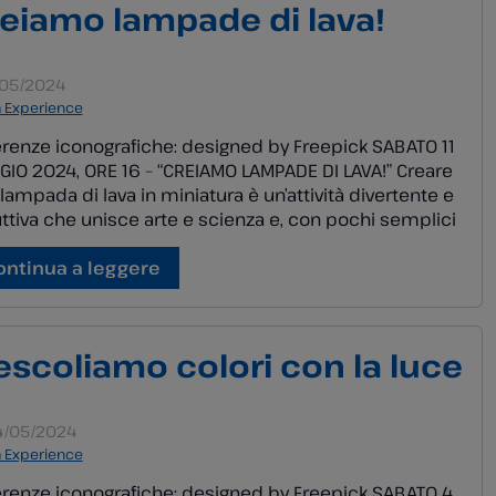
eiamo lampade di lava!
/05/2024
a Experience
renze iconografiche: designed by Freepick SABATO 11
IO 2024, ORE 16 – “CREIAMO LAMPADE DI LAVA!” Creare
lampada di lava in miniatura è un’attività divertente e
uttiva che unisce arte e scienza e, con pochi semplici
riali, è possibile costruire una piccola meraviglia che
mina e incanta. Ti aspettiamo per un laboratorio
ontinua a leggere
ativo in […]
scoliamo colori con la luce
/05/2024
a Experience
renze iconografiche: designed by Freepick SABATO 4