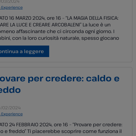
/03/2024
a Experience
TO 16 MARZO 2024, ore 16 – “LA MAGIA DELLA FISICA:
ARE LA LUCE E CREARE ARCOBALENI” La luce è un
meno affascinante che ci circonda ogni giorno. I
ini, con la loro curiosità naturale, spesso giocano
la luce, osservando le ombre che si formano a terra o
muro. Ma cosa sappiamo davvero […]
ontinua a leggere
ovare per credere: caldo e
reddo
/02/2024
a Experience
TO 24 FEBBRAIO 2024, ore 16 – “Provare per credere:
o e freddo” Ti piacerebbe scoprire come funziona il