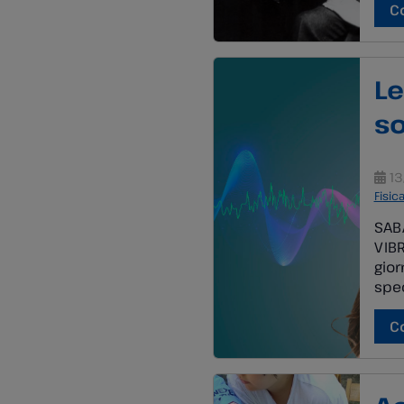
part
C
osse
fulm
Le
so
13
Fisic
SABA
VIBR
gior
spec
espe
l’op
C
poss