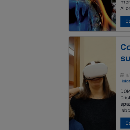
mond
Allo
labo
impa
C
misu
Co
su
11
Fisic
DOM
Cris
spaz
labo
l’es
Inte
C
amm