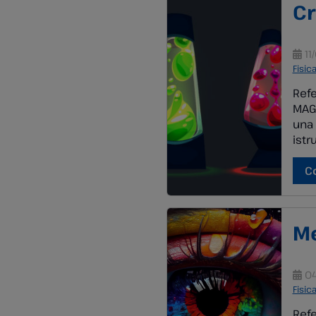
Cr
11
Fisic
Refe
MAGG
una 
istr
mate
illu
C
educ
Me
04
Fisic
Refe