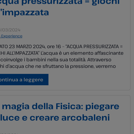
qua pressurizzata = giochi
l’impazzata
/03/2024
a Experience
TO 23 MARZO 2024, ore 16 – “ACQUA PRESSURIZZATA =
HI ALL’IMPAZZATA” L’acqua è un elemento affascinante
coinvolge i bambini nella sua totalità. Attraverso
hi d’acqua che ne sfruttano la pressione, verremo
ati alla scoperta del suo comportamento… in modo
pettato e divertente! Adatto a bambini e ragazzi a
ontinua a leggere
re dai 7 ai […]
 magia della Fisica: piegare
 luce e creare arcobaleni