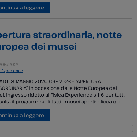
terattivo! Che legame c’è fra un uovo, l’acqua, il sale ed
rincipio di Archimede? Tanti esperimenti non solo per
ontinua a leggere
olare la curiosità ma […]
ertura straordinaria, notte
ropea dei musei
/05/2024
a Experience
TO 18 MAGGIO 2024, ORE 21-23 – “APERTURA
ORDINARIA” in occasione della Notte Europea dei
i, ingresso ridotto al Fisica Experience a 1 € per tutti.
ulta il programma di tutti i musei aperti: clicca qui
ulteriori info: clicca qui Per info e
otazioni: scrivere a segreteria@agenter.it oppure
ontinua a leggere
fona dal lunedì al venerdì il numero 051 6871757 […]