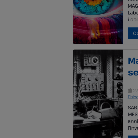
MAGG
Labo
i co
crea
prat
C
Colo
M
s
27
Fisic
SABA
MESS
anni
l’in
comu