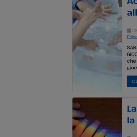
Ac
al
23
Fisic
SABA
GIOC
che 
gioc
guid
inas
C
parti
La
la