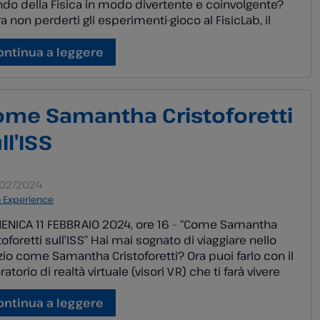
o della Fisica in modo divertente e coinvolgente?
ra non perderti gli esperimenti-gioco al FisicLab, il
ratorio di fisica dove potrai provare e sperimentare:
rerai cosa sono la temperatura e il calore, come si
ontinua a leggere
rano e […]
me Samantha Cristoforetti
ll’ISS
/02/2024
a Experience
ENICA 11 FEBBRAIO 2024, ore 16 – “Come Samantha
toforetti sull’ISS” Hai mai sognato di viaggiare nello
io come Samantha Cristoforetti? Ora puoi farlo con il
ratorio di realtà virtuale (visori VR) che ti farà vivere
perienza di essere a bordo della Stazione Spaziale
rnazionale. Scoprirai come si vive e si lavora in orbita,
ontinua a leggere
irando […]