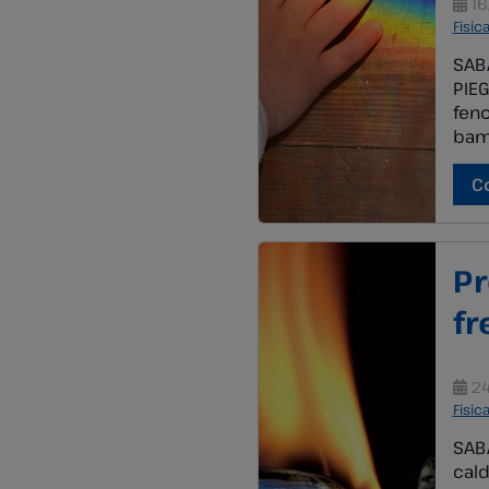
16
Fisic
SABA
PIEG
feno
bamb
con 
sul 
C
Pr
f
24
Fisic
SABA
cald