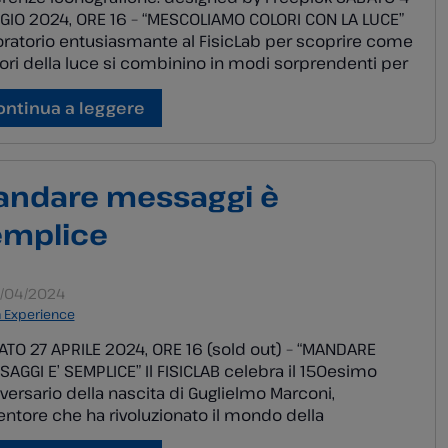
IO 2024, ORE 16 – “MESCOLIAMO COLORI CON LA LUCE”
ratorio entusiasmante al FisicLab per scoprire come
lori della luce si combinino in modi sorprendenti per
re una gamma infinita di nuove tonalità. Un’attività
ica non solo per celebrare la Giornata Mondiale dei
ontinua a leggere
ri (06/05), ma anche […]
andare messaggi è
emplice
/04/2024
a Experience
TO 27 APRILE 2024, ORE 16 (sold out) – “MANDARE
AGGI E’ SEMPLICE” Il FISICLAB celebra il 150esimo
versario della nascita di Guglielmo Marconi,
ventore che ha rivoluzionato il mondo della
nicazione. Attraverso esperimenti interattivi, i