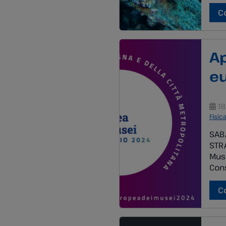
e in
il p
C
stim
Ap
eu
18
Fisic
SABA
STRA
Muse
Cons
Per 
pren
C
tele