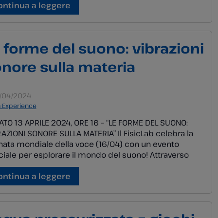
ecipanti avranno l’opportunità di costruire ricevitori e
ontinua a leggere
rvare la trasmissione di segnali sotto forma di
ini. Un tributo al […]
 forme del suono: vibrazioni
nore sulla materia
/04/2024
a Experience
TO 13 APRILE 2024, ORE 16 – “LE FORME DEL SUONO:
AZIONI SONORE SULLA MATERIA” Il FisicLab celebra la
nata mondiale della voce (16/04) con un evento
iale per esplorare il mondo del suono! Attraverso
rimenti pratici e attività creative, i bambini avranno
portunità di scoprire come la voce e altri strumenti
ontinua a leggere
ono influenzare e […]