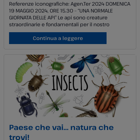
Referenze iconografiche: Agen.Ter 2024 DOMENICA
19 MAGGIO 2024, ORE 15.30 – “UNA NORMALE
GIORNATA DELLE API” Le api sono creature
straordinarie e fondamentali per il nostro
ecosistema: durante una normale giornata,
queste instancabili lavoratrici volano da fiore a
Continua a leggere
fiore, raccogliendo polline e nettare che
trasformeranno in miele. Ma il loro lavoro non si
ferma qui: […]
Paese che vai… natura che
trovi!