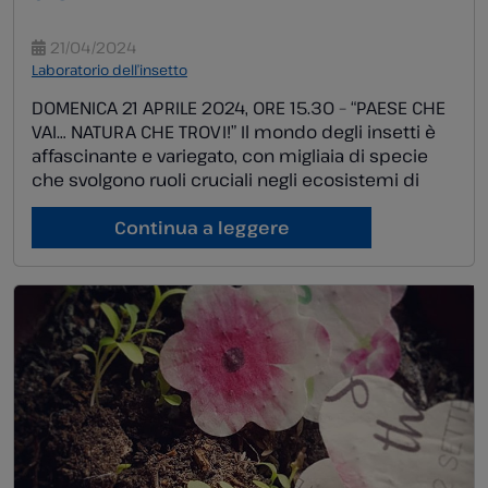
21/04/2024
Laboratorio dell’insetto
DOMENICA 21 APRILE 2024, ORE 15.30 – “PAESE CHE
VAI… NATURA CHE TROVI!” Il mondo degli insetti è
affascinante e variegato, con migliaia di specie
che svolgono ruoli cruciali negli ecosistemi di
tutto il pianeta. Questo laboratorio offre una
fantastica opportunità per i piccoli esploratori di
Continua a leggere
scoprire la straordinaria diversità degli insetti.
Attraverso l’osservazione diretta, […]