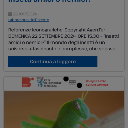
22/09/2024
Laboratorio dell’insetto
Referenze iconografiche: Copyright Agen.Ter
DOMENICA 22 SETTEMBRE 2024, ORE 15.30 – “Insetti
amici o nemici?” Il mondo degli insetti è un
universo affascinante e complesso, che spesso
passa inosservato ai nostri occhi. Gli insetti infatti
giocano un ruolo cruciale negli ecosistemi: sono
Continua a leggere
impollinatori, decompositori e parte
fondamentale della catena alimentare. Questo
laboratorio permetterà di osservare […]