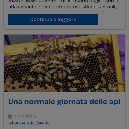
15.30 – “INSETTO SARAI TU!” Il mondo degli insetti è
affascinante e pieno di sorprese! Alcuni animali,
come i ragni, possono sembrare insetti a prima
vista, ma in realtà appartengono a gruppi
Continua a leggere
completamente diversi. Queste creature hanno
caratteristiche uniche che le distinguono, come
[…]
Una normale giornata delle api
19/05/2024
Laboratorio dell’insetto