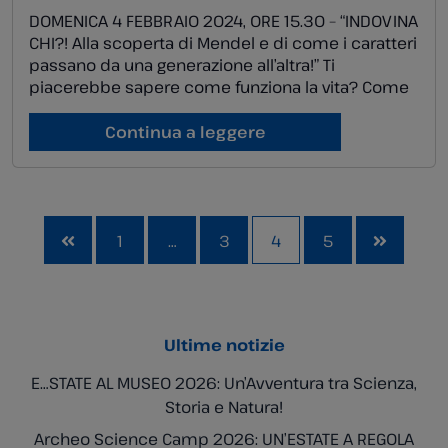
DOMENICA 4 FEBBRAIO 2024, ORE 15.30 – “INDOVINA
CHI?! Alla scoperta di Mendel e di come i caratteri
passano da una generazione all’altra!” Ti
piacerebbe sapere come funziona la vita? Come
mai somigli ai tuoi genitori, ma non sei uguale a
loro? Chi era Mendel e cosa ha scoperto con i
Continua a leggere
suoi esperimenti? In questa […]
1
…
3
4
5


Ultime notizie
E…STATE AL MUSEO 2026: Un’Avventura tra Scienza,
Storia e Natura!
Archeo Science Camp 2026: UN’ESTATE A REGOLA