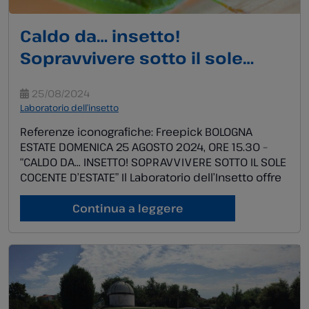
Caldo da… insetto!
Sopravvivere sotto il sole
cocente d’estate!
25/08/2024
Laboratorio dell’insetto
Referenze iconografiche: Freepick BOLOGNA
ESTATE DOMENICA 25 AGOSTO 2024, ORE 15.30 –
“CALDO DA… INSETTO! SOPRAVVIVERE SOTTO IL SOLE
COCENTE D’ESTATE” Il Laboratorio dell’Insetto offre
un pomeriggio affascinante nel mondo degli
insetti, per scoprire la loro resilienza e la loro
Continua a leggere
capacità di adattamento; questi piccoli ma
potenti esseri hanno sviluppato incredibili
strategie per sopravvivere in […]