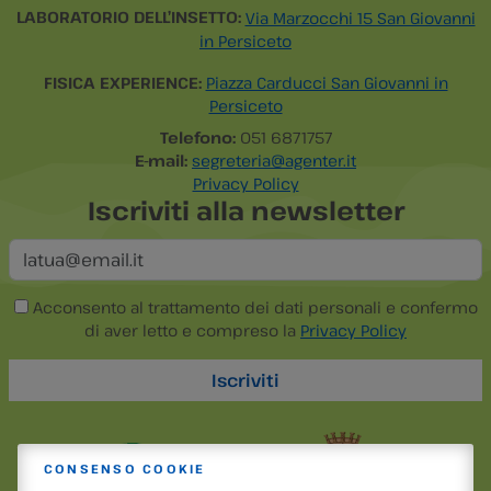
LABORATORIO DELL’INSETTO:
Via Marzocchi 15 San Giovanni
in Persiceto
FISICA EXPERIENCE:
Piazza Carducci San Giovanni in
Persiceto
Telefono:
051 6871757
E-mail:
segreteria@agenter.it
Privacy Policy
Iscriviti alla newsletter
Acconsento al trattamento dei dati personali e confermo
di aver letto e compreso la
Privacy Policy
CONSENSO COOKIE