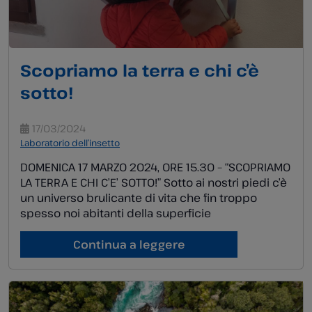
Scopriamo la terra e chi c’è
sotto!
17/03/2024
Laboratorio dell’insetto
DOMENICA 17 MARZO 2024, ORE 15.30 – “SCOPRIAMO
LA TERRA E CHI C’E’ SOTTO!” Sotto ai nostri piedi c’è
un universo brulicante di vita che fin troppo
spesso noi abitanti della superficie
sottovalutiamo… La nuda terra e gli strati che
formano il suolo ospitano una biodiversità
Continua a leggere
incredibile composta da animali, piante, funghi,
batteri e altri […]