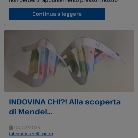
non perderti l’appuntamento presso il nostro
Laboratorio dell’insetto dove potrai scoprire le
teorie dell’evoluzione e come gli insetti si sono
Continua a leggere
adattati ai diversi ambienti e situazioni. Ma non
solo… potrai […]
INDOVINA CHI?! Alla scoperta
di Mendel…
04/02/2024
Laboratorio dell’insetto