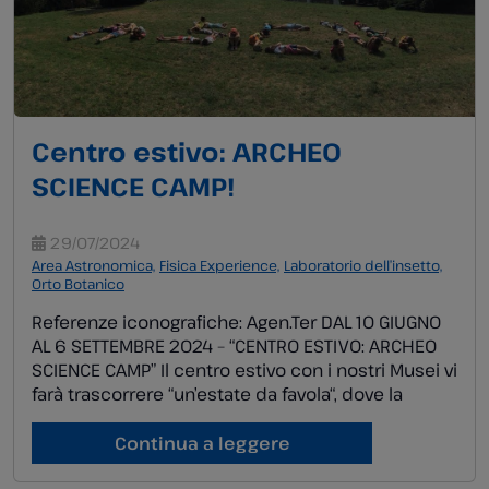
Centro estivo: ARCHEO
SCIENCE CAMP!
29/07/2024
Area Astronomica,
Fisica Experience,
Laboratorio dell’insetto,
Orto Botanico
Referenze iconografiche: Agen.Ter DAL 10 GIUGNO
AL 6 SETTEMBRE 2024 – “CENTRO ESTIVO: ARCHEO
SCIENCE CAMP” Il centro estivo con i nostri Musei vi
farà trascorrere “un’estate da favola“, dove la
magia dell’apprendimento si fonde con il piacere
del gioco e della scoperta! Immaginate una
Continua a leggere
stagione calda trascorsa tra le meraviglie del