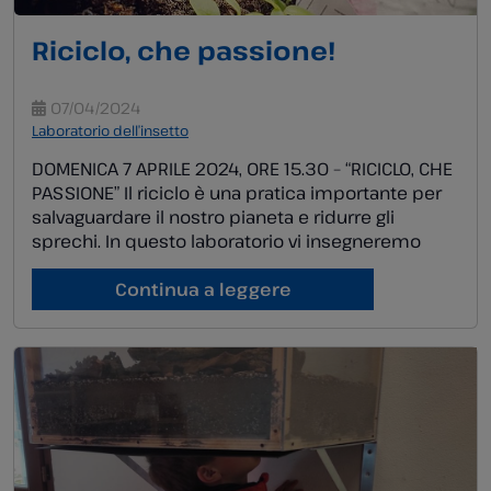
Riciclo, che passione!
07/04/2024
Laboratorio dell’insetto
DOMENICA 7 APRILE 2024, ORE 15.30 – “RICICLO, CHE
PASSIONE” Il riciclo è una pratica importante per
salvaguardare il nostro pianeta e ridurre gli
sprechi. In questo laboratorio vi insegneremo
come riciclare in modo creativo e divertente,
trasformando i materiali di scarto in oggetti utili e
Continua a leggere
originali. Attività consigliata dai 6 anni in su. […]